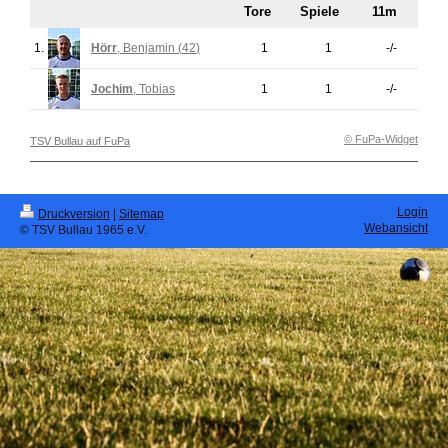
Tore
Spiele
11m
1.
Hörr
, Benjamin (
42
)
1
1
-/-
Jochim
, Tobias
1
1
-/-
© FuPa-Widget
TSV Bullau auf FuPa
Login
Druckversion
|
Sitemap
Webansicht
© TSV Bullau 1965 e.V.